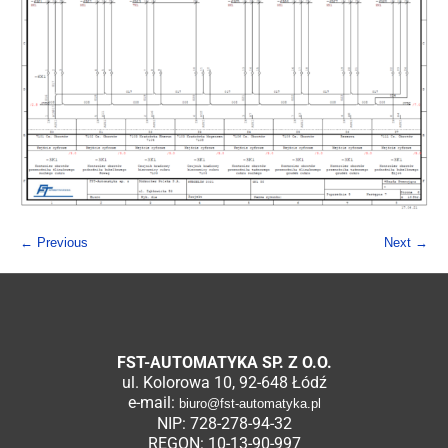
← Previous
Next →
FST-AUTOMATYKA SP. Z O.O.
ul. Kolorowa 10, 92-648 Łódź
e-mail:
biuro@fst-automatyka.pl
NIP: 728-278-94-32
REGON: 10-13-90-997